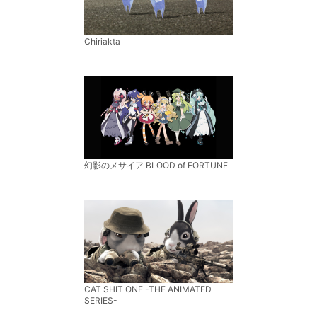
Chiriakta
幻影のメサイア BLOOD of FORTUNE
CAT SHIT ONE -THE ANIMATED
SERIES-