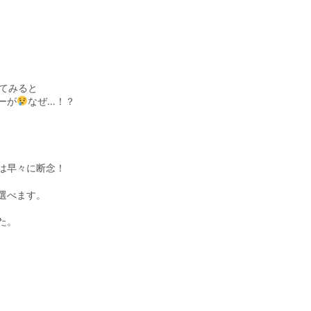
てみると
ーが
なぜ…！？
は早々に断念！
選べます。
た。