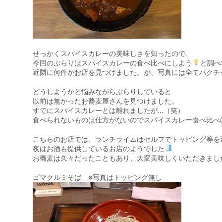
せっかくスパイスカレーの美味しさを知ったので、
今回のぶらりはスパイスカレーの食べ比べにしよう
と調べ
近隣に何件かお店を見つけました。が、写真には全てパクチ
どうしようかと悩みながらぶらりしていると
以前は無かったお蕎麦屋さんを見つけました。
すでにスパイスカレーとは離れましたが…（笑）
食べられないものは仕方がないのでスパイスカレー食べ比べ
こちらのお店では、ランチライムはセルフでトッピング等を
夜はお酒も提供しているお店のようでした
お蕎麦は久々だったこともあり、大変美味しくいただきまし
ゴマクルミそば ※写真はトッピング無し