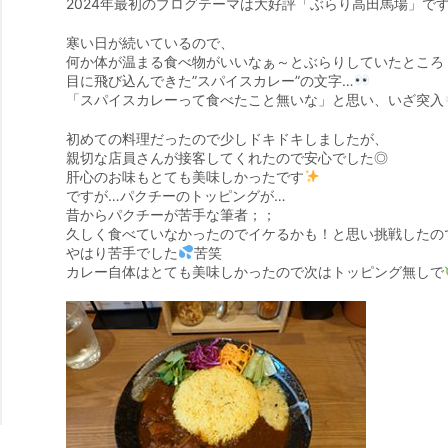
2024年最初のブログテーマは大好評「ぶらり高田馬場」で
寒い日が続いているので、
何か体が温まる食べ物がいいなぁ～とぶらりしていたところ
目に飛び込んできた”スパイスカレー”の文字…
「スパイスカレーって食べたこと無いな」と思い、いざ突入
初めての料理だったので少しドキドキしましたが、
親切な店員さんが接客してくれたので安心でした◎
肝心のお味もとても美味しかったです
ですが…パクチーのトッピングが…
昔からパクチーが苦手な筆者；；
久しく食べていなかったのでイケるかも！と思い挑戦したの
やはり苦手でした
苦笑
カレー自体はとても美味しかったので次はトッピング無しで